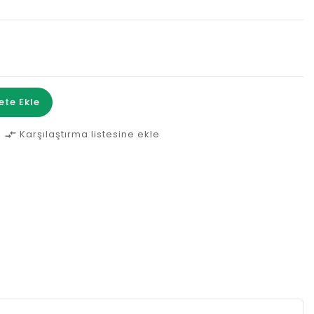
ete Ekle
Karşılaştırma listesine ekle
compare_arrows