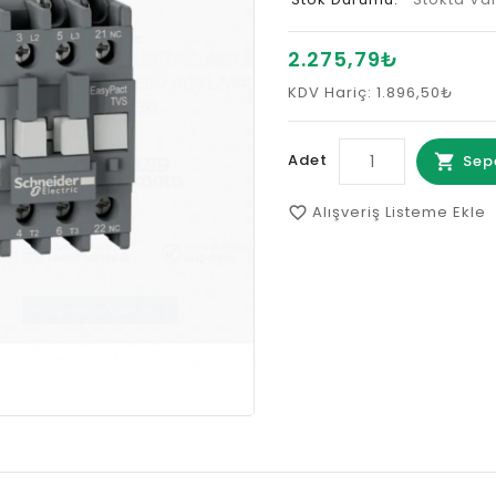
2.275,79₺
KDV Hariç: 1.896,50₺
Adet
Sep
Alışveriş Listeme Ekle
favorite_border