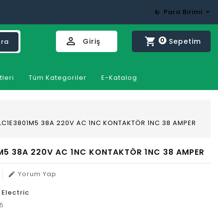
₺
Para Birimi
perm_identity
shopping_cart
0
Giriş
Sepetim
Ara
tleri
Tüm Kategoriler
E-Katalog
LC1E3801M5 38A 220V AC 1NC KONTAKTÖR 1NC 38 AMPER
M5 38A 220V AC 1NC KONTAKTÖR 1NC 38 AMPER
Yorum Yap
edit
 Electric
5
r