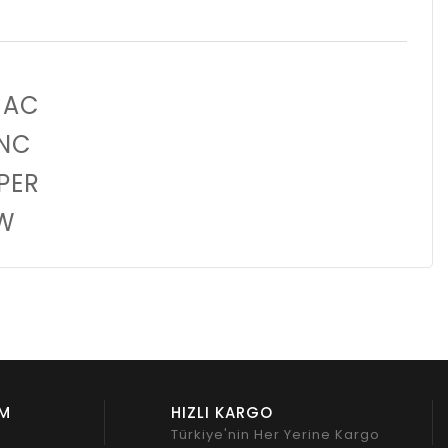
 AC
1NC
MPER
KW
İM
HIZLI KARGO
z
Türkiye'nin Her Yerine Kargo