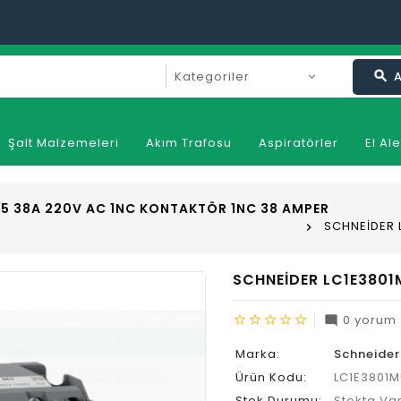
search
Şalt Malzemeleri
Akım Trafosu
Aspiratörler
El Ale
M5 38A 220V AC 1NC KONTAKTÖR 1NC 38 AMPER
SCHNEİDER 
SCHNEİDER LC1E3801
0 yorum
star_border
star_border
star_border
star_border
star_border
mode_comment
Marka:
Schneider
Ürün Kodu:
LC1E3801M
Stok Durumu:
Stokta Va