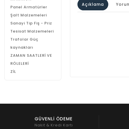
Açıklama
Yorum
Panel Armatürler
Şalt Malzemeleri
Sanayi Tip Fiş - Priz
Tesisat Malzemeleri
Trafolar Güç
kaynakları
ZAMAN SAATLERİ VE
RÖLELERİ
ZİL
GÜVENLİ ÖDEME
Nakit & Kredi Kartı