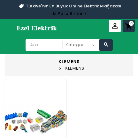
Türkiye'nin En Büyük Online Elektrik Mağazası
₺
Para Birimi
0
perm_identity
shopping_cart
search
KLEMENS
KLEMENS