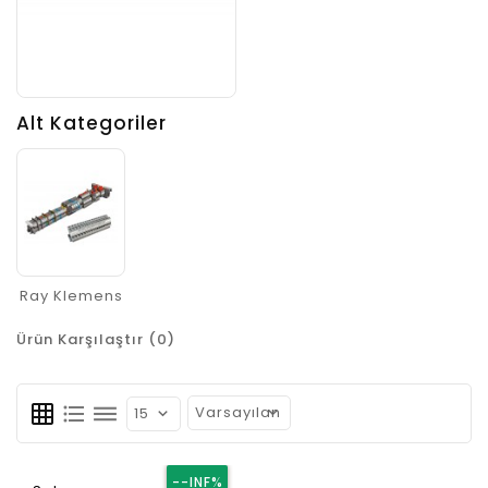
Alt Kategoriler
Ray Klemens
Ürün Karşılaştır (0)
grid_on
format_list_bulleted
dehaze
--INF%