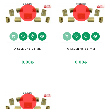
shopping_cart
favorite_border
sync
visibility
shopping_cart
favorite_border
sync
visibility
U KLEMENS 25 MM
U KLEMENS 35 MM
0,00₺
0,00₺