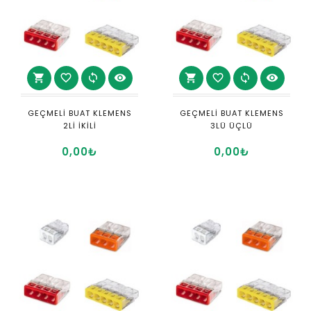
shopping_cart
favorite_border
sync
visibility
shopping_cart
favorite_border
sync
visibility
GEÇMELİ BUAT KLEMENS
GEÇMELİ BUAT KLEMENS
2Lİ İKİLİ
3LÜ ÜÇLÜ
0,00₺
0,00₺