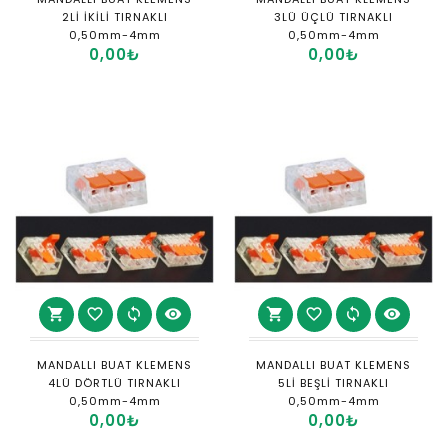
2Lİ İKİLİ TIRNAKLI
3LÜ ÜÇLÜ TIRNAKLI
0,50mm-4mm
0,50mm-4mm
0,00₺
0,00₺
shopping_cart
favorite_border
sync
visibility
shopping_cart
favorite_border
sync
visibility
MANDALLI BUAT KLEMENS
MANDALLI BUAT KLEMENS
4LÜ DÖRTLÜ TIRNAKLI
5Lİ BEŞLİ TIRNAKLI
0,50mm-4mm
0,50mm-4mm
0,00₺
0,00₺