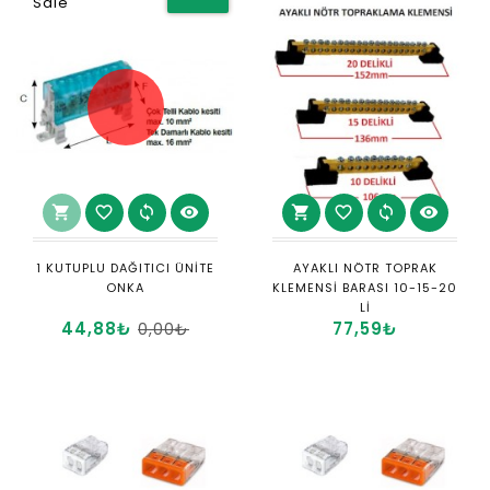
Sale
shopping_cart
favorite_border
sync
visibility
shopping_cart
favorite_border
sync
visibility
1 KUTUPLU DAĞITICI ÜNİTE
AYAKLI NÖTR TOPRAK
ONKA
KLEMENSİ BARASI 10-15-20
Lİ
44,88₺
77,59₺
0,00₺