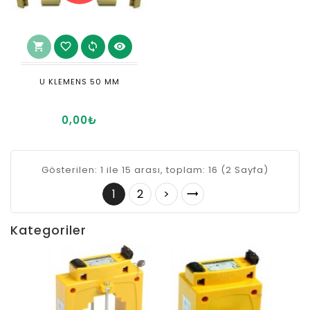
shopping_cart
favorite_border
sync
visibility
U KLEMENS 50 MM
0,00₺
Gösterilen: 1 ile 15 arası, toplam: 16 (2 Sayfa)
1
2
>
Kategoriler