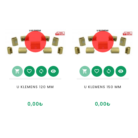
shopping_cart
favorite_border
sync
visibility
shopping_cart
favorite_border
sync
visibility
U KLEMENS 120 MM
U KLEMENS 150 MM
0,00₺
0,00₺