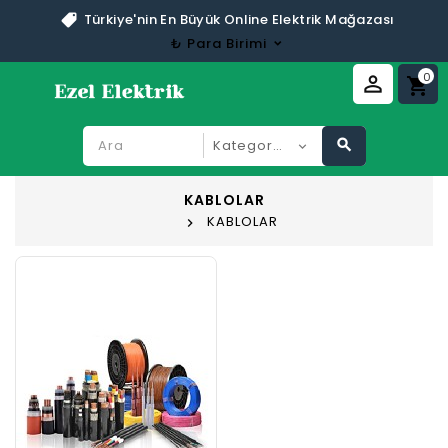
Türkiye'nin En Büyük Online Elektrik Mağazası
₺
Para Birimi
0
perm_identity
shopping_cart
search
KABLOLAR
KABLOLAR