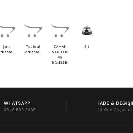
Şalt
Tesisat
ZAMAN
ZİL
Malzemeleri
Malzemeleri
SAATLERİ
VE
RÖLELERİ
WHATSAPP
İADE & DEĞİŞ
0546 590 3935
14 Gün Koşulsu