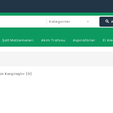
search
Şalt Malzemeleri
Akım Trafosu
Aspiratörler
El Ale
ün Karşılaştır (0)