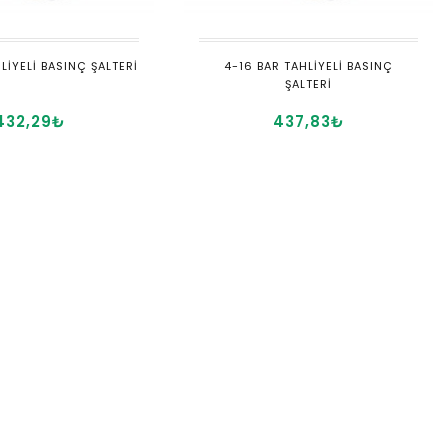
HLİYELİ BASINÇ ŞALTERİ
4-16 BAR TAHLİYELİ BASINÇ
ŞALTERİ
432,29₺
437,83₺