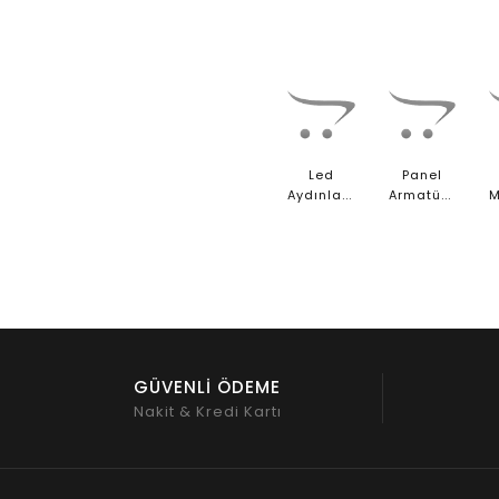
Led
Panel
Aydınlatma
Armatürler
GÜVENLİ ÖDEME
Nakit & Kredi Kartı