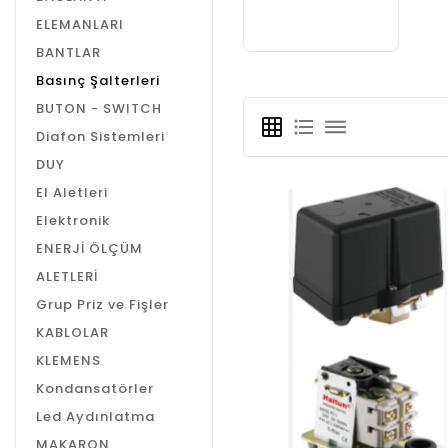
ELEMANLARI
BANTLAR
Basınç Şalterleri
BUTON - SWITCH
grid_on
format_list_bulleted
dehaze
Diafon Sistemleri
DUY
El Aletleri
Elektronik
ENERJİ ÖLÇÜM
ALETLERİ
Grup Priz ve Fişler
KABLOLAR
KLEMENS
Kondansatörler
Led Aydınlatma
MAKARON