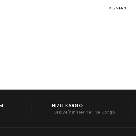
KLEMENS
İM
HIZLI KARGO
z
Türkiye'nin Her Yerine Kargo