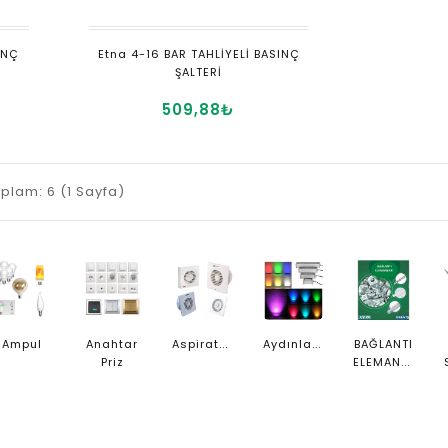
INÇ
Etna 4-16 BAR TAHLİYELİ BASINÇ
ŞALTERİ
509,88₺
toplam: 6 (1 Sayfa)
Aspiratörler
Aydınlatma
Ampul
Anahtar
BAĞLANTI
ELEMANLARI
Priz