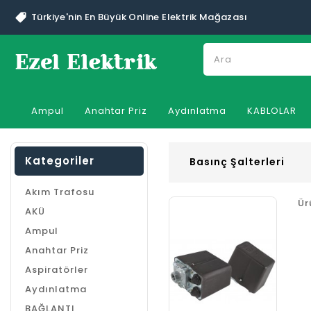
Türkiye'nin En Büyük Online Elektrik Mağazası
Ampul
Anahtar Priz
Aydınlatma
KABLOLAR
Kategoriler
Basınç Şalterleri
Akım Trafosu
Ür
AKÜ
Ampul
Anahtar Priz
Aspiratörler
Aydınlatma
BAĞLANTI