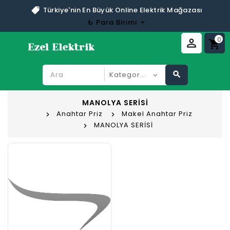
Türkiye'nin En Büyük Online Elektrik Mağazası
₺
Para Birimi
0
perm_identity
shopping_cart
search
MANOLYA SERİSİ
Anahtar Priz
Makel Anahtar Priz
MANOLYA SERİSİ