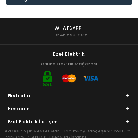
WHATSAPP
0546 590 3935
Ezel Elektrik
Online Elektrik Mağazası
Ekstralar
Hesabım
Ezel Elektrik İletişim
Adres :
Aşık Veysel Mah. Hadımköy Bahçeşehir Yolu Cd.
Park City Evleri D:15 Esenyurt/İstanbul