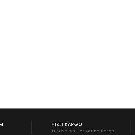
İM
HIZLI KARGO
z
Türkiye'nin Her Yerine Kargo