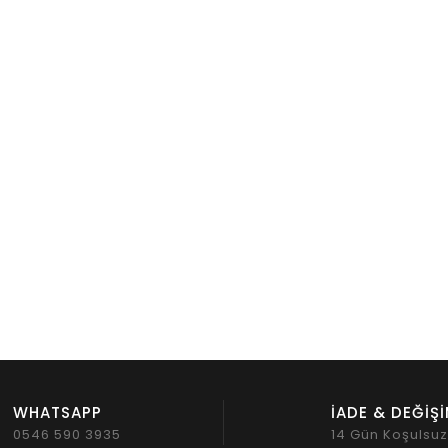
WHATSAPP
İADE & DEĞİŞ
0546 590 3935
14 Gün Koşulsu