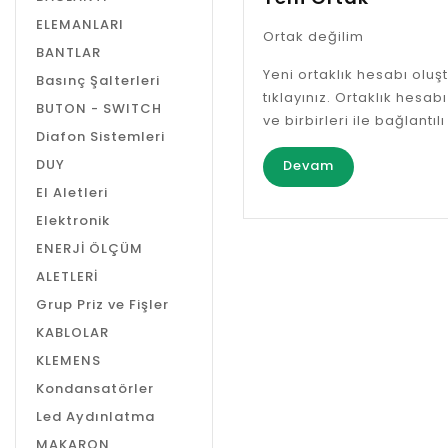
ELEMANLARI
Ortak değilim
BANTLAR
Yeni ortaklık hesabı olu
Basınç Şalterleri
tıklayınız. Ortaklık hesab
BUTON - SWITCH
ve birbirleri ile bağlantılı
Diafon Sistemleri
DUY
Devam
El Aletleri
Elektronik
ENERJİ ÖLÇÜM
ALETLERİ
Grup Priz ve Fişler
KABLOLAR
KLEMENS
Kondansatörler
Led Aydınlatma
MAKARON