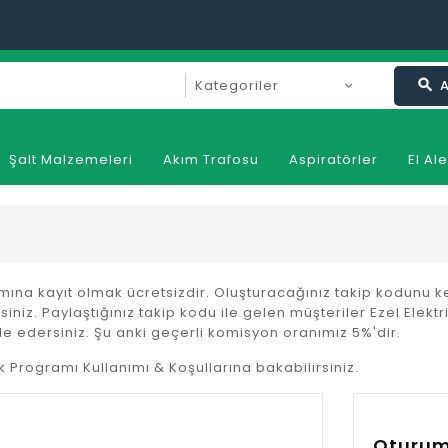
search
Şalt Malzemeleri
Akım Trafosu
Aspiratörler
El Ale
ramına kayıt olmak ücretsizdir. Oluşturacağınız takip kodunu 
siniz. Paylaştığınız takip kodu ile gelen müşteriler Ezel Elekt
de edersiniz. Şu anki geçerli komisyon oranımız 5%'dir.
ık Programı Kullanımı & Koşullarına bakabilirsiniz.
Oturum