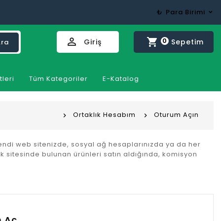
₺
Para Birimi
perm_identity
shopping_cart
0
Giriş
Sepetim
Ara
tleri
Tüm Kategoriler
E-Katalog
Ortaklık Hesabım
Oturum Açın
kendi web sitenizde, sosyal ağ hesaplarınızda ya da her
rik sitesinde bulunan ürünleri satın aldığında, komisyon
 Aç