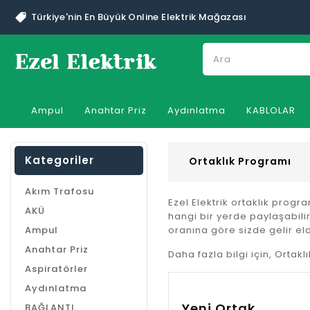
Türkiye'nin En Büyük Online Elektrik Mağazası
Ampul
Anahtar Priz
Aydınlatma
KABLOLAR
Kategoriler
Ortaklık Programı
Akım Trafosu
Ezel Elektrik ortaklık prog
AKÜ
hangi bir yerde paylaşabilir
Ampul
oranına göre sizde gelir el
Anahtar Priz
Daha fazla bilgi için, Ortakl
Aspiratörler
Aydınlatma
Yeni Ortak
BAĞLANTI