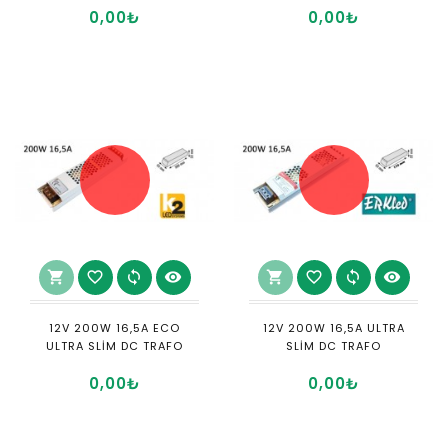
0,00₺
0,00₺
shopping_cart
favorite_border
sync
visibility
shopping_cart
favorite_border
sync
visibility
12V 200W 16,5A ECO
12V 200W 16,5A ULTRA
ULTRA SLİM DC TRAFO
SLİM DC TRAFO
0,00₺
0,00₺