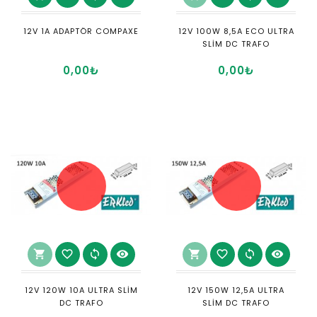
12V 1A ADAPTÖR COMPAXE
12V 100W 8,5A ECO ULTRA
SLİM DC TRAFO
0,00₺
0,00₺
shopping_cart
favorite_border
sync
visibility
shopping_cart
favorite_border
sync
visibility
12V 120W 10A ULTRA SLİM
12V 150W 12,5A ULTRA
DC TRAFO
SLİM DC TRAFO