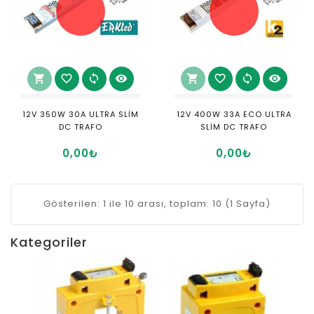
shopping_cart
favorite_border
sync
visibility
shopping_cart
favorite_border
sync
visibility
12V 350W 30A ULTRA SLİM
12V 400W 33A ECO ULTRA
DC TRAFO
SLİM DC TRAFO
0,00₺
0,00₺
Gösterilen: 1 ile 10 arası, toplam: 10 (1 Sayfa)
Kategoriler