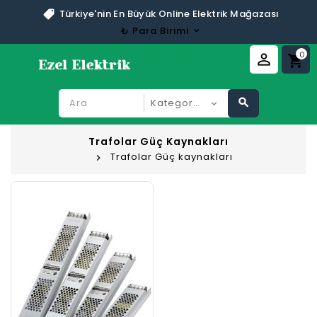
Türkiye'nin En Büyük Online Elektrik Mağazası
₺
Para Birimi
0
perm_identity
shopping_cart
search
Trafolar Güç Kaynakları
Trafolar Güç kaynakları