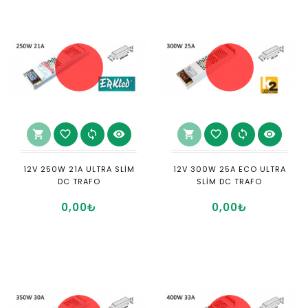
shopping_cart
favorite_border
sync
visibility
shopping_cart
favorite_border
sync
visibility
12V 250W 21A ULTRA SLİM
12V 300W 25A ECO ULTRA
DC TRAFO
SLİM DC TRAFO
0,00₺
0,00₺