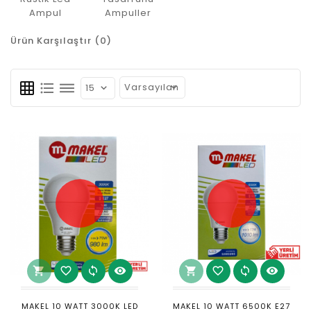
Ampul
Ampuller
Ürün Karşılaştır (0)
grid_on
format_list_bulleted
dehaze
shopping_cart
favorite_border
sync
visibility
shopping_cart
favorite_border
sync
visibility
MAKEL 10 WATT 3000K LED
MAKEL 10 WATT 6500K E27