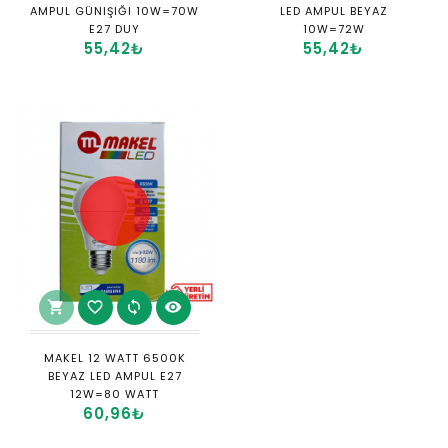
AMPUL GÜNIŞIĞI 10W=70W
LED AMPUL BEYAZ
E27 DUY
10W=72W
55,42₺
55,42₺
shopping_cart
favorite_border
sync
visibility
MAKEL 12 WATT 6500K
BEYAZ LED AMPUL E27
12W=80 WATT
60,96₺