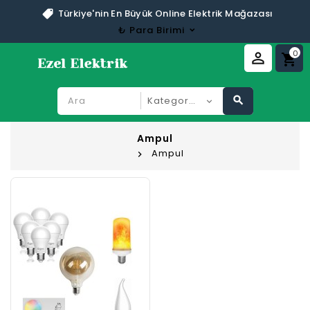
Türkiye'nin En Büyük Online Elektrik Mağazası
₺
Para Birimi
0
perm_identity
shopping_cart
search
Ampul
Ampul