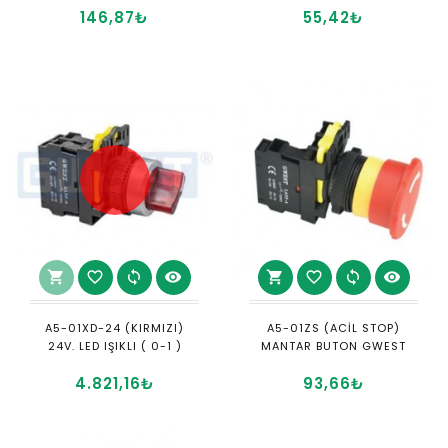
146,87₺
55,42₺
shopping_cart
favorite_border
sync
visibility
shopping_cart
favorite_border
sync
visibility
A5-01XD-24 (KIRMIZI)
A5-01ZS (ACİL STOP)
24V. LED IŞIKLI ( 0-1 )
MANTAR BUTON GWEST
4.821,16₺
93,66₺