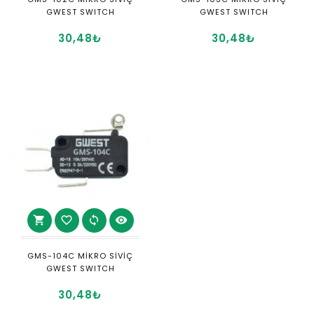
GWEST SWITCH
GWEST SWITCH
30,48₺
30,48₺
shopping_cart
favorite_border
sync
visibility
GMS-104C MİKRO SİVİÇ
GWEST SWITCH
30,48₺