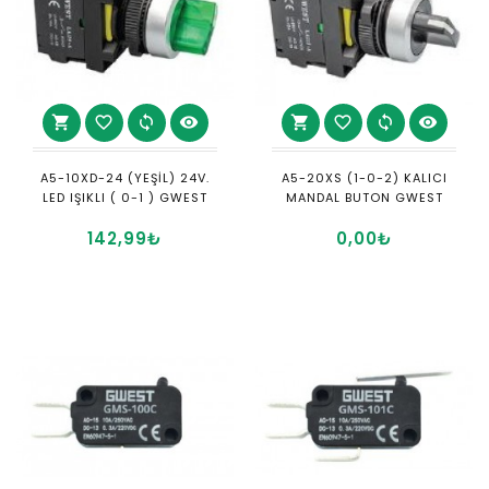
shopping_cart
favorite_border
sync
visibility
shopping_cart
favorite_border
sync
visibility
A5-10XD-24 (YEŞİL) 24V.
A5-20XS (1-0-2) KALICI
LED IŞIKLI ( 0-1 ) GWEST
MANDAL BUTON GWEST
142,99₺
0,00₺