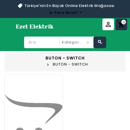
Türkiye'nin En Büyük Online Elektrik Mağazası
₺
Para Birimi
0
perm_identity
shopping_cart
search
BUTON - SWITCH
BUTON - SWITCH