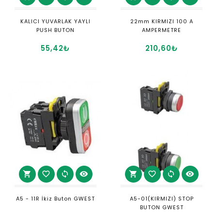
KALICI YUVARLAK YAYLI
22mm KIRMIZI 100 A
PUSH BUTON
AMPERMETRE
55,42₺
210,60₺
shopping_cart
favorite_border
sync
visibility
shopping_cart
favorite_border
sync
visibility
A5 - 11R İkiz Buton GWEST
A5-01(KIRMIZI) STOP
BUTON GWEST