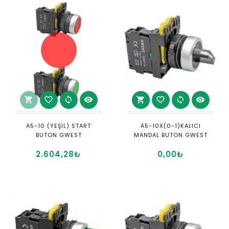
shopping_cart
favorite_border
sync
visibility
shopping_cart
favorite_border
sync
visibility
A5-10 (YEŞİL) START
A5-10X(0-1)KALICI
BUTON GWEST
MANDAL BUTON GWEST
2.604,28₺
0,00₺